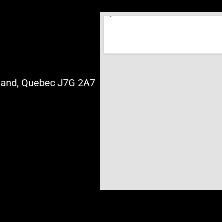
riand, Quebec J7G 2A7
s